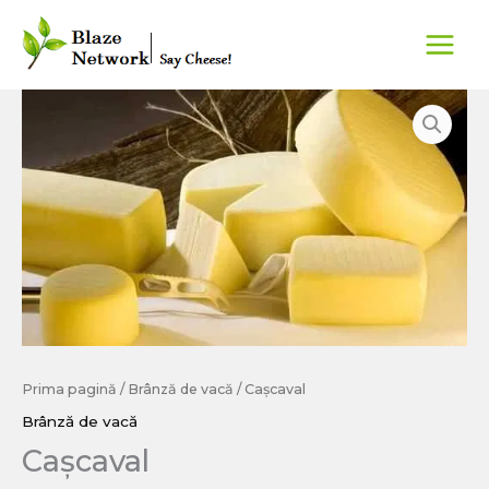
Skip
MAIN
to
MEN
content
Prima pagină
/
Brânză de vacă
/ Cașcaval
Brânză de vacă
Cașcaval