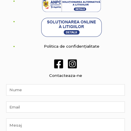
Politica de confidențialitate
Contacteaza-ne
N
a
m
E
e
m
*
a
M
i
e