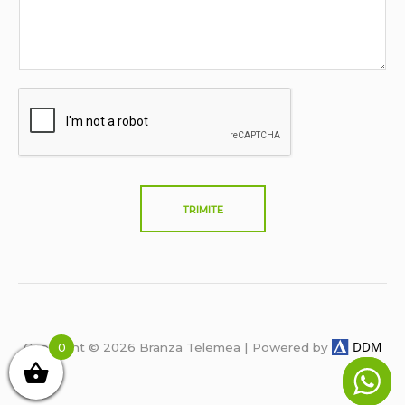
l
s
*
s
a
g
e
*
TRIMITE
DDM
0
Copyright © 2026 Branza Telemea | Powered by